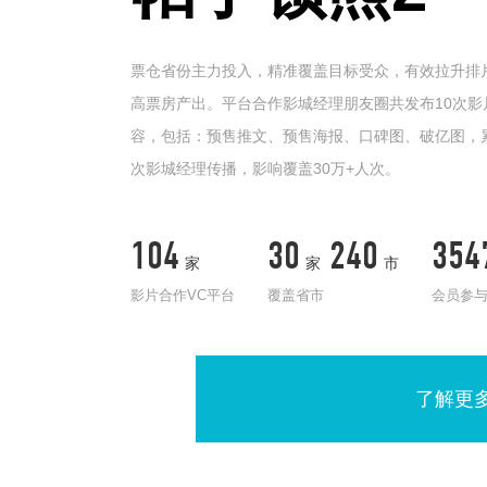
票仓省份主力投入，精准覆盖目标受众，有效拉升排
高票房产出。平台合作影城经理朋友圈共发布10次影
容，包括：预售推文、预售海报、口碑图、破亿图，累
次影城经理传播，影响覆盖30万+人次。
104
30
240
354
家
家
市
影片合作VC平台
覆盖省市
会员参
了解更