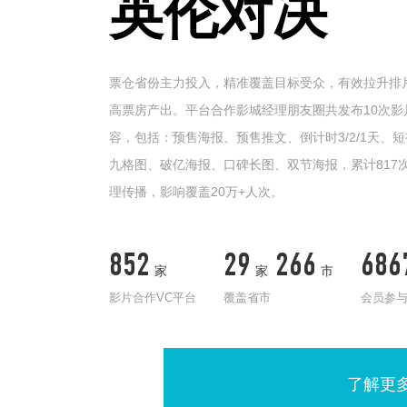
英伦对决
票仓省份主力投入，精准覆盖目标受众，有效拉升排
高票房产出。平台合作影城经理朋友圈共发布10次影
容，包括：预售海报、预售推文、倒计时3/2/1天、
九格图、破亿海报、口碑长图、双节海报，累计817
理传播，影响覆盖20万+人次。
852
29
266
686
家
家
市
影片合作VC平台
覆盖省市
会员参
了解更