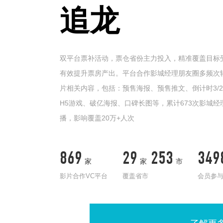
追龙
双平台票补活动，票仓省份主力投入，精准覆盖目标
有效提升票房产出。平台合作影城经理朋友圈多频次
片相关内容，包括：预售海报、预售推文、倒计时3/2
H5游戏、破亿海报、口碑长图等，累计673次影城经
播，影响覆盖20万+人次
869
29
253
349
家
家
市
影片合作VC平台
覆盖省市
会员参