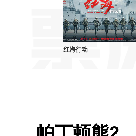
红海行动
帕丁顿熊2