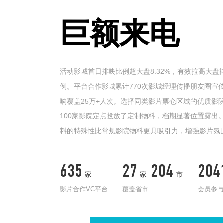
巨额来电
活动影城首日排映比例超大盘8.32%，有效拉高大盘
例。平台合作影城累计770次影城经理传播朋友圈宣
响覆盖25万+人次。选择同类影片票仓区域的优质影
100家影院定点投放了定制物料，档期显著位置露出
料的特殊性比常规影院物料更具吸引力，增强影片氛
635
27
204
204
家
家
市
影片合作VC平台
覆盖省市
会员参